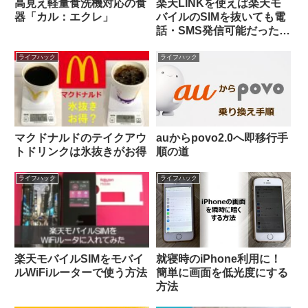
高見え軽量食洗機対応の食
楽天LINKを使えば楽天モ
器「カル：エクレ」
バイルのSIMを抜いても電
話・SMS発信可能だった
(過去形)
ライフハック
ライフハック
マクドナルドのテイクアウ
auからpovo2.0へ即移行手
トドリンクは氷抜きがお得
順の道
ライフハック
ライフハック
楽天モバイルSIMをモバイ
就寝時のiPhone利用に！
ルWiFiルーターで使う方法
簡単に画面を低光度にする
方法