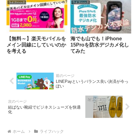
ライフハック
ライフハック
【無料～】楽天モバイルを
海でも山でも！iPhone
メイン回線にしていいのか
15Proを防水デジカメ化し
を考える
てみた
LINEPayというバランス良い決済が今っ
ぽい
結ばない靴紐でビジネスシューズを快適
化
ホーム
ライフハック