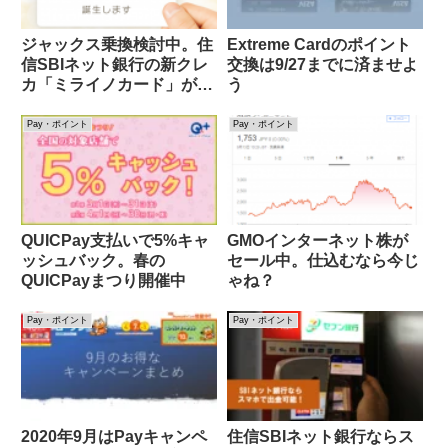
ジャックス乗換検討中。住
Extreme Cardのポイント
信SBIネット銀行の新クレ
交換は9/27までに済ませよ
カ「ミライノカード」がカ
う
ッコイイ
Pay・ポイント
Pay・ポイント
QUICPay支払いで5%キャ
GMOインターネット株が
ッシュバック。春の
セール中。仕込むなら今じ
QUICPayまつり開催中
ゃね？
Pay・ポイント
Pay・ポイント
2020年9月はPayキャンペ
住信SBIネット銀行ならス