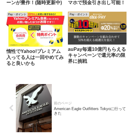
ーンが豊作！(随時更新中)
マホで預金引き出し可能！
Pay・ポイント
Pay・ポイント
auPay毎週10億円もらえる
惰性でYahoo!プレミアム
キャンペーンで還元率の限
入ってる人は一回やめてみ
界に挑戦
ると良いかも
American Eagle Outfitters Tokyoに行って
きた