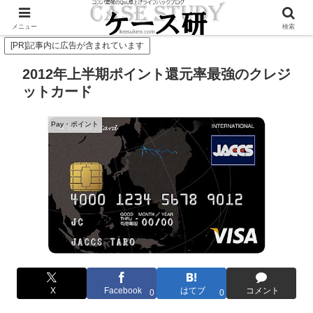
Twitterで毎日お得情報発信中！是非フォローお願いします
メニュー
検索
[PR]記事内に広告が含まれています
2012年上半期ポイント還元率最強のクレジ
ットカード
Pay・ポイント
X
Facebook
はてブ
コメント
0
0