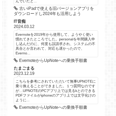
んでいたと...
古いiPadで使える旧バージョンアプリを
ダウンロードし2024年も活用しよう
IT音痴
2024.03.12
Evernoteを2019年から使用して、ようやく使い
慣れてきたところでした。personalを年間購入申
し込んだのに、何度も誤請求され、システムの不
具合とか言われて、対応も遅かったので、
Everno...
EvernoteからUpNoteへの乗換手順書
たまごまる
2023.12.19
こちらを参考にされていただいて無事UPNOTEに
乗り換えることができました。１つ質問なのです
が…UPNOTEのPCアプリ上では見るkとのできる
PDFファイルがiphoneのアプリ上では文字化けの
ように...
EvernoteからUpNoteへの乗換手順書