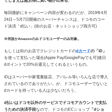
てしまえば超お得に買い物が出来る
。
毎回微妙にキャンペーン内容が変わるのだが、2019年4月
24日～5月7日開催のスーパーチャンスは、ドコモのコー
ド決済「d払い」(街のお店・ネットショップ両方可)
※何故かAmazonのみドコモユーザーのみ対象。
もしくは街のお店でクレジットカードの
dカード
の「iD」
を使って支払った場合(Apple Pay/GooglePayでも可)後日
dポイントで20%分還元してくれるというもの。
iDはスーパーや家電量販店、アパレル等いろんな店で導入
されているのでありがたい。が、ドコモユーザーでないと
dカードを持っている人は少ないだろう。
d払いはドコモ以外のサービスでドコモアカウントで支払
うための決済手段
なので、ドコモのECショップ
「dショ