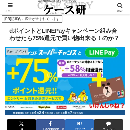
Twitterで毎日お得情報発信中！是非フォローお願いします
メニュー
検索
[PR]記事内に広告が含まれています
dポイントとLINEPayキャンペーン組み合
わせたら75%還元で買い物出来る！のか？
Pay・ポイント
X
Facebook
はてブ
コメント
0
0