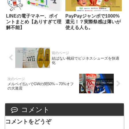
LINEの電子マネー、ポイ
PayPayジャンボで1000%
ントまとめ【ありすぎて理
還元！？実際祭感は薄いが
解不能】
使える人も。
結ばない靴紐でビジネスシューズを快適
化
メルペイ払いでGWの間50%～70%オフ
の大激震
コメント
コメントをどうぞ