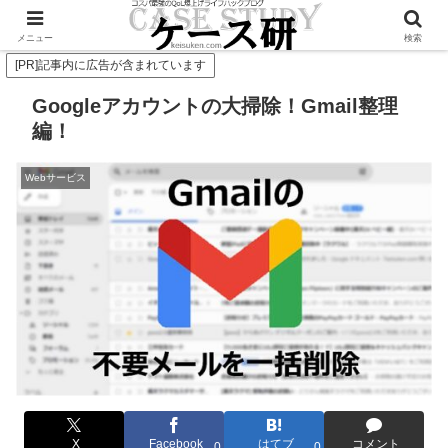
Twitterで毎日お得情報発信中！是非フォローお願いします
メニュー
検索
[PR]記事内に広告が含まれています
Googleアカウントの大掃除！Gmail整理
編！
Webサービス
X
Facebook
はてブ
コメント
0
0