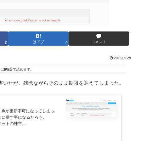
はてブ
コメント
0
0
2016.05.29
事は
約2分
で読めます。
と書いたが、残念ながらそのまま期限を迎えてしまった。
.tkが更新不可になってしまっ
近々に戻す事になるだろう。
ーネットの株主...