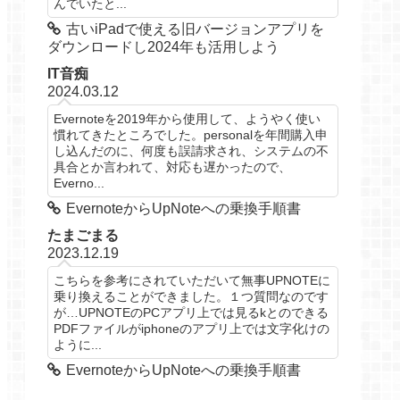
んでいたと...
古いiPadで使える旧バージョンアプリを
ダウンロードし2024年も活用しよう
IT音痴
2024.03.12
Evernoteを2019年から使用して、ようやく使い
慣れてきたところでした。personalを年間購入申
し込んだのに、何度も誤請求され、システムの不
具合とか言われて、対応も遅かったので、
Everno...
EvernoteからUpNoteへの乗換手順書
たまごまる
2023.12.19
こちらを参考にされていただいて無事UPNOTEに
乗り換えることができました。１つ質問なのです
が…UPNOTEのPCアプリ上では見るkとのできる
PDFファイルがiphoneのアプリ上では文字化けの
ように...
EvernoteからUpNoteへの乗換手順書