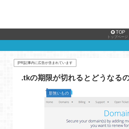
TOP
トップページ
[PR]記事内に広告が含まれています
.tkの期限が切れるとどうなる
形無いもの