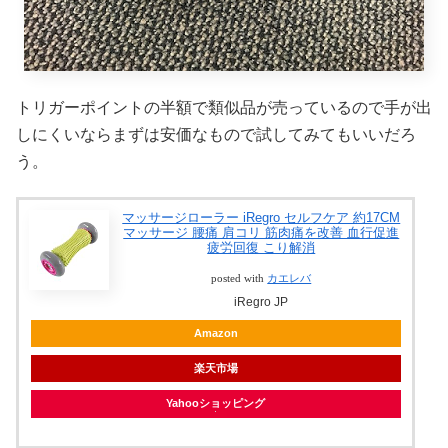
トリガーポイントの半額で類似品が売っているので手が出
しにくいならまずは安価なもので試してみてもいいだろ
う。
マッサージローラー iRegro セルフケア 約17CM
マッサージ 腰痛 肩コリ 筋肉痛を改善 血行促進
疲労回復 こり解消
posted with
カエレバ
iRegro JP
Amazon
楽天市場
Yahooショッピング