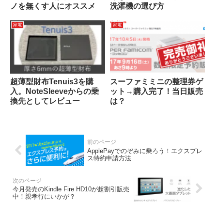
ノを無くす人にオススメ
洗濯機の選び方
家電
家電
超薄型財布Tenuis3を購
スーファミミニの整理券ゲ
入。NoteSleeveからの乗
ット→購入完了！当日販売
換先としてレビュー
は？
ApplePayでのぞみに乗ろう！エクスプレ
ス特約申請方法
今月発売のKindle Fire HD10が超割引販売
中！親孝行にいかが？