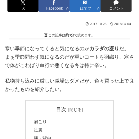
X
Facebook
はてブ
コメント
0
0
2017.10.26
2018.04.04
この記事は
約3分
で読めます。
寒い季節になってくると気になるのが
カラダの凝り
だ。
まぁ季節問わず気になるのだが重いコートを羽織り、寒さ
で体がこわばり血行の悪くなる冬は特に辛い。
私物持ち込みに厳しい職場はダメだが、色々買った上で良
かったものを紹介したい。
目次
肩こり
足裏
腰・背中