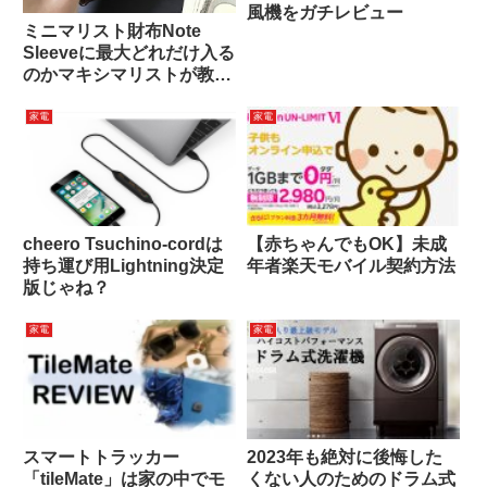
風機をガチレビュー
ミニマリスト財布Note
Sleeveに最大どれだけ入る
のかマキシマリストが教え
てやる
家電
家電
cheero Tsuchino-cordは
【赤ちゃんでもOK】未成
持ち運び用Lightning決定
年者楽天モバイル契約方法
版じゃね？
家電
家電
スマートトラッカー
2023年も絶対に後悔した
「tileMate」は家の中でモ
くない人のためのドラム式