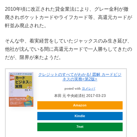
2010年頃に改正された貸金業法により、グレー金利が撤
廃されポケットカードやライフカード等、高還元カードが
軒並み廃止された。
そんな中、着実経営をしていたジャックスのみ生き延び、
他社が沈んでいる間に高還元カードで一人勝ちしてきたの
だが、限界が来たようだ。
クレジットのすべてがわかる! 図解 カードビジ
ネスの実務<第2版>
posted with
ヨメレバ
本田 元 中央経済社 2017-03-23
Amazon
Kindle
7net