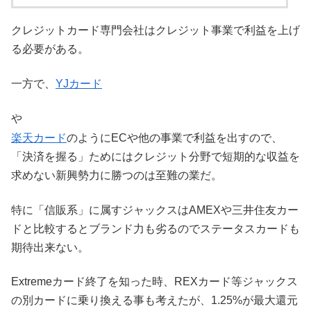
クレジットカード専門会社はクレジット事業で利益を上げ
る必要がある。
一方で、
YJカード
や
楽天カード
のようにECや他の事業で利益を出すので、
「決済を握る」ためにはクレジット分野で短期的な収益を
求めない新興勢力に勝つのは至難の業だ。
特に「信販系」に属すジャックスはAMEXや三井住友カー
ドと比較するとブランド力も劣るのでステータスカードも
期待出来ない。
Extremeカード終了を知った時、REXカード等ジャックス
の別カードに乗り換える事も考えたが、1.25%が最大還元