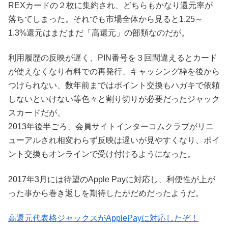
REXカードの２枚に集約され、どちらもかなり還元率が
落ちてしまった。それでも市場全体から見ると1.25～
1.3%還元はまだまだ「高還元」の部類なのだが。
利用履歴の反映が遅く、PIN番号を３回間違えるとカード
が使えなくなり有料での再発行、キャッシング枠を後から
つけられない、数年前まではポイント交換もハガキで依頼
しないといけない等色々と割り切りが必要だったジャック
スカードだが、
2013年後半ごろ、会員サイトインターコムクラブがリニ
ューアルされ相変わらず反映は遅いが見やすくなり、ポイ
ント交換もオンラインで受け付けるようになった。
2017年3月には待望のApple Payに対応し、利便性が上が
った事から巻き返しを期待したがだめだったようだ。
高還元代表格ジャックスがApplePayに対応したぞ！