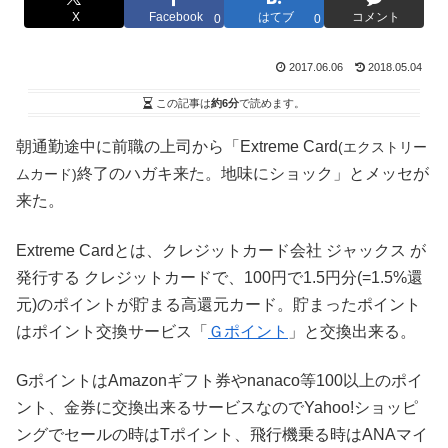
X
Facebook
はてブ
コメント
0
0
2017.06.06
2018.05.04
この記事は
約6分
で読めます。
朝通勤途中に前職の上司から「Extreme Card
(エクストリー
終了のハガキ来た。地味にショック」とメッセが
ムカード)
来た。
Extreme Cardとは、クレジットカード会社 ジャックス が
発行する クレジットカードで、100円で1.5円分(=1.5%還
元)のポイントが貯まる高還元カード。貯まったポイント
はポイント交換サービス「
Ｇポイント
」と交換出来る。
GポイントはAmazonギフト券やnanaco等100以上のポイ
ント、金券に交換出来るサービスなのでYahoo!ショッピ
ングでセールの時はTポイント、飛行機乗る時はANAマイ