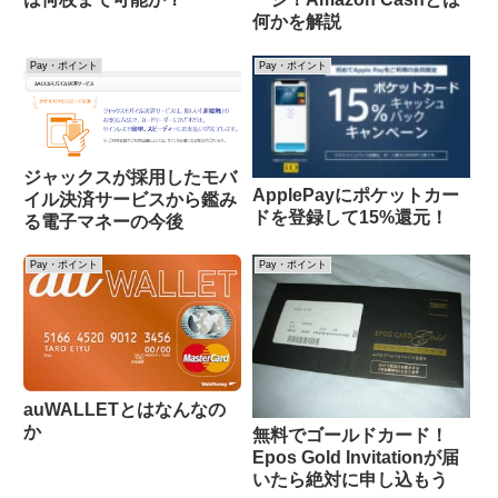
何かを解説
Pay・ポイント
Pay・ポイント
ジャックスが採用したモバ
ApplePayにポケットカー
イル決済サービスから鑑み
ドを登録して15%還元！
る電子マネーの今後
Pay・ポイント
Pay・ポイント
auWALLETとはなんなの
か
無料でゴールドカード！
Epos Gold Invitationが届
いたら絶対に申し込もう