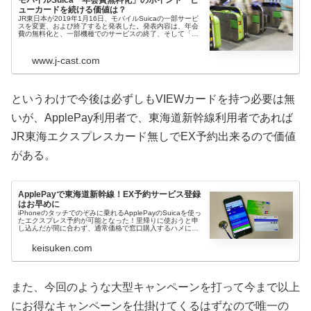
ューカードを続ける価値は？
JR東日本が2019年1月16日、モバイルSuicaの一部サービ
スを変更、および終了すると発表した。発表内容は、年会
費の無料化と、一部機種でのサービスの終了、そして「モ
バイルSuica特急券」の終了。いずれも来春から行われる予
定だが、これら...
www.j-cast.com
というわけで今後は必ずしもVIEWカードを持つ必要は無
いが、ApplePay利用者で、東海道新幹線利用者であれば
JR東海エクスプレスカード無しでEX予約出来るので価値
がある。
ApplePayで東海道新幹線！EX予約サービス登録
はお早めに
iPhoneのタッチでのぞみに乗れるApplePayのSuicaを使っ
たエクスプレス予約が可能となった！里帰りに使おうと申
し込んだが間に合わず、通常価格で窓口購入するハメにな
ってしまったのでそんなミスを皆さんもしないようレビュ
ーしていきたい...
keisuken.com
また、今回のような大型キャンペーンを打って今まで以上
にお得なキャンペーンを仕掛けてくるはずなので唯一の