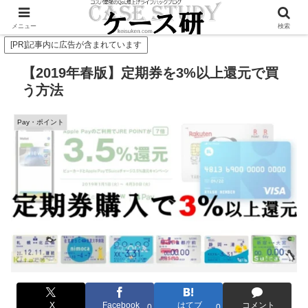
Twitterで毎日お得情報発信中！是非フォローお願いします
メニュー
検索
[PR]記事内に広告が含まれています
【2019年春版】定期券を3%以上還元で買
う方法
Pay・ポイント
X
Facebook
はてブ
コメント
0
0