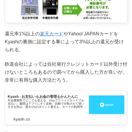
還元率1%以上の
楽天カード
やYahoo! JAPANカードを
Kyashの裏側に設定する事によって3%以上の還元が受け
られる。
鉄道会社によっては自社発行クレジットカード以外受け付
けないところもあるので調べてから購入した方が良いが、
非常に有用な購入方法だろう。
Kyash - お支払いもお金の管理もかんたんに
年会費無料でどこでも使える、Visaプリペイドカードでお
支払い。履歴はアプリにすぐ反映、自動で分類されて使い
すぎを防止。最大1%のポイント還元も。カードの利用停止
もアプリからできて安全です。
kyash.co