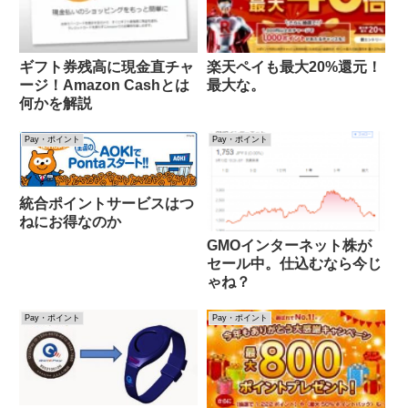
ギフト券残高に現金直チャ
楽天ペイも最大20%還元！
ージ！Amazon Cashとは
最大な。
何かを解説
Pay・ポイント
Pay・ポイント
統合ポイントサービスはつ
ねにお得なのか
GMOインターネット株が
セール中。仕込むなら今じ
ゃね？
Pay・ポイント
Pay・ポイント