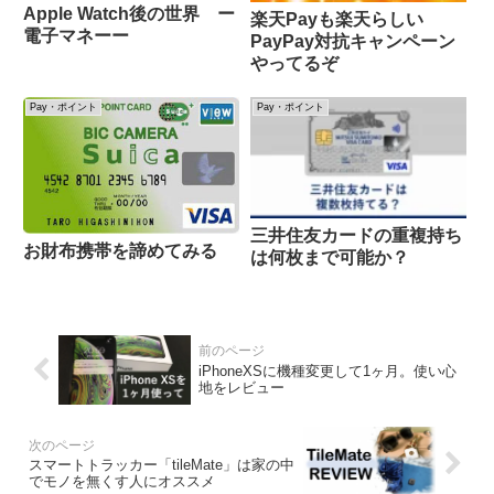
Apple Watch後の世界 ー
楽天Payも楽天らしい
電子マネーー
PayPay対抗キャンペーン
やってるぞ
Pay・ポイント
Pay・ポイント
三井住友カードの重複持ち
お財布携帯を諦めてみる
は何枚まで可能か？
iPhoneXSに機種変更して1ヶ月。使い心
地をレビュー
スマートトラッカー「tileMate」は家の中
でモノを無くす人にオススメ