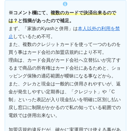
※コメント欄にて、
複数のカードで決済出来るので
は？
と指摘があったので補足。
まず、「家族のKyashと併用」は
本人以外の利用を禁
止
しているため不可。
また、複数のクレジットカードを使って一つのものを
買う事はカード会社の加盟店規約により不可。
理由は、カード会員がカード会社へ立替払いが完了す
るまで商品の所有権はカード会社にあるためと、ショ
ッピング保険の適応範囲が曖昧になる事などから。
また、クレカと現金は一般的に併用されやすいが、返
金が発生しやすい定期券は、「クレジット」や「C
制」といった表記が入り現金払いを明確に区別し払い
戻し窓口に制限がかかるので私の知っている範囲での
電鉄では併用出来ない。
加盟店規約違反だが、確かに実運用では使える事があ