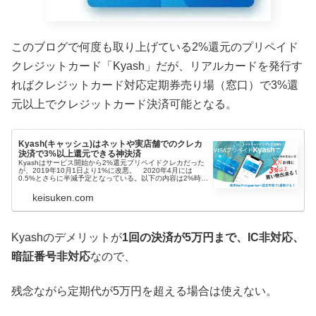
このブログで何度も取り上げている2%還元のプリペイド
クレジットカード「Kyash」だが、リアルカードを発行す
ればクレジットカード対応定期券売り場（窓口）で3%還
元以上でクレジットカード決済可能となる。
Kyash(キャッシュ)はネットや実店舗でのクレカ
決済で3%以上還元できる神決済
Kyashはサービス開始から2%還元プリペイドクレカだった
が、2019年10月1日より1%に改悪。 2020年4月には
0.5%とさらに半減予定となっている。以下の内容は2%時代
のものなので注意して読み替えてほしい。持っているクレ
ジットカード...
keisuken.com
Kyashのデメリットが
1回の決済が5万円まで、IC非対応、
暗証番号非対応
なので、
残念ながら定期代が5万円を超える場合は使えない。