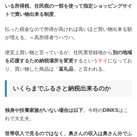
いる所得税、住民税の一部を使って指定ショッピングサイ
トで買い物出来る制度
。
払った税金なので所得が高ければ高いほど買い物出来る額
が増える。＝高所得者ウハウハ。
便宜上買い物と言っているが、住民票登録地から
別の地域
を応援するため納税場所を変更
するという
テイ
になってお
り、買い物した商品は「
返礼品
」と言われる。
いくらまでふるさと納税出来るのか
独身や扶養家族がいない場合は以下
。今時の
DINKS
はこ
れで大丈夫。
世帯収入で見るのではなく、奥さんの収入は奥さん分でふ