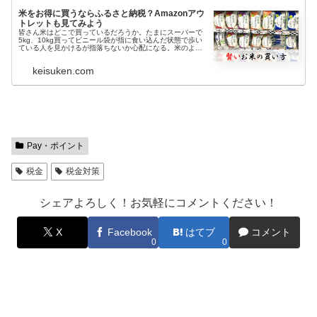
米をお得に買うならふるさと納税？Amazonアウ
トレットも見てみよう
皆さん米はどこで買っているだろうか。たまにスーパーで
5kg、10kg買ってビニール袋が指に食い込んだ状態で歩い
ている人を見かけるが指落ちないか心配になる。米のよう
な重い物こそネットで買うべき商品だと思う。そもそもス
ーパーだと種類も限られるし...
keisuken.com
Pay・ポイント
税金
税金対策
シェアよろしく！お気軽にコメントください！
X
Facebook
はてブ
コメント
0
0