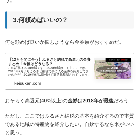
う。
3.何頼めばいいの？
何を頼めば良いか悩むようなら金券類がおすすめだ。
【12月も間に合う】ふるさと納税で高還元の金券
まとめ！今後はどうなる？
この記事は2018年版です！2020年版はこちらここでは、
2018年9月よりふるさと納税で手に入る金券を紹介してき
たのだが、2019年6月1日付けで高還元規制されてしまった
ため5月31日が実質最後のボーナスチャンスと言われてい
た。現在は主に...
keisuken.com
おそらく高還元(40%以上)の
金券は2018年が最後
だろう。
ただし、ここではふるさと納税の基本を紹介するので本質
である地域の特産物を紹介したい。自炊するなら米がいい
と思う。