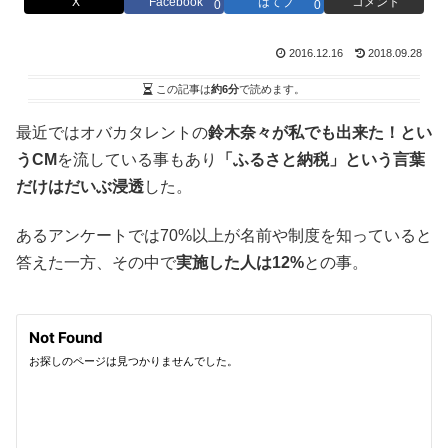
X
Facebook
はてブ
コメント
0
0
2016.12.16
2018.09.28
この記事は
約6分
で読めます。
最近ではオバカタレントの
鈴木奈々が私でも出来た！とい
うCM
を流している事もあり
「ふるさと納税」という言葉
だけはだいぶ浸透
した。
あるアンケートでは70%以上が名前や制度を知っていると
答えた一方、その中で
実施した人は12%
との事。