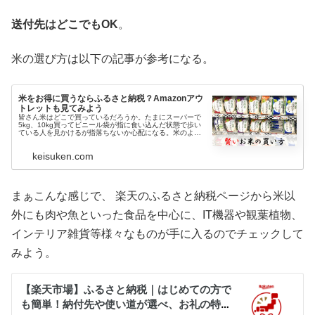
送付先はどこでもOK
。
米の選び方は以下の記事が参考になる。
米をお得に買うならふるさと納税？Amazonアウ
トレットも見てみよう
皆さん米はどこで買っているだろうか。たまにスーパーで
5kg、10kg買ってビニール袋が指に食い込んだ状態で歩い
ている人を見かけるが指落ちないか心配になる。米のよう
な重い物こそネットで買うべき商品だと思う。そもそもス
ーパーだと種類も限られるし...
keisuken.com
まぁこんな感じで、 楽天のふるさと納税ページから米以
外にも肉や魚といった食品を中心に、IT機器や観葉植物、
インテリア雑貨等様々なものが手に入るのでチェックして
みよう。