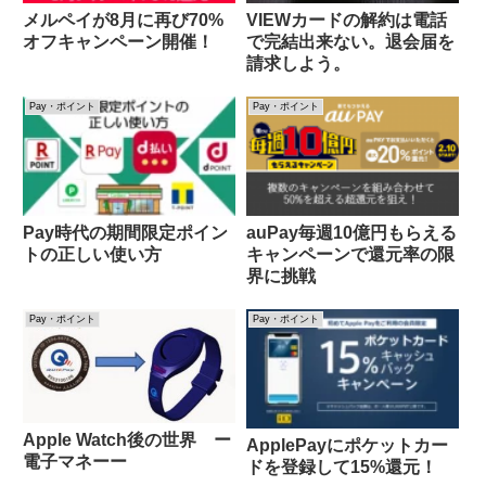
メルペイが8月に再び70%
VIEWカードの解約は電話
オフキャンペーン開催！
で完結出来ない。退会届を
請求しよう。
Pay・ポイント
Pay・ポイント
Pay時代の期間限定ポイン
auPay毎週10億円もらえる
トの正しい使い方
キャンペーンで還元率の限
界に挑戦
Pay・ポイント
Pay・ポイント
Apple Watch後の世界 ー
ApplePayにポケットカー
電子マネーー
ドを登録して15%還元！