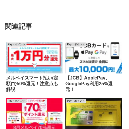
関連記事
Pay・ポイント
Pay・ポイント
メルペイスマート払い(定
【JCB】ApplePay、
額)で50%還元！注意点も
GooglePay利用25%還
解説
元！
Pay・ポイント
Pay・ポイント