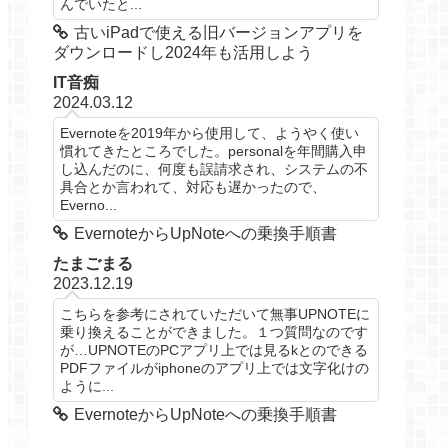
んでいたと...
古いiPadで使える旧バージョンアプリを
ダウンロードし2024年も活用しよう
IT音痴
2024.03.12
Evernoteを2019年から使用して、ようやく使い
慣れてきたところでした。personalを年間購入申
し込んだのに、何度も誤請求され、システムの不
具合とか言われて、対応も遅かったので、
Everno...
EvernoteからUpNoteへの乗換手順書
たまごまる
2023.12.19
こちらを参考にされていただいて無事UPNOTEに
乗り換えることができました。１つ質問なのです
が…UPNOTEのPCアプリ上では見るkとのできる
PDFファイルがiphoneのアプリ上では文字化けの
ように...
EvernoteからUpNoteへの乗換手順書