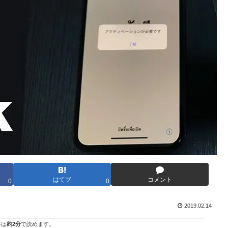
はてブ
コメント
0
0
2019.02.14
事は
約2分
で読めます。