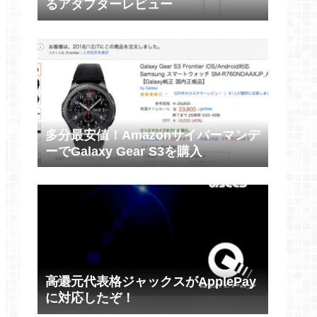
るアダプターレビュー
多分最安値！Amazonサイバーマンデ
ーでGalaxy Gear S3を購入
高還元代表格ジャックスがApplePay
に対応したぞ！