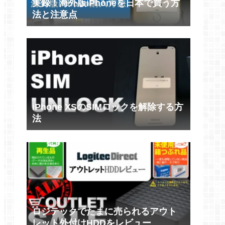
実録！海外版iPhoneを日本で買う方
法と注意点
iPhone XSのSIMロックを解除する方
法
ロジテックでたまに売られるアウト
レット外付けHDDをレビュー