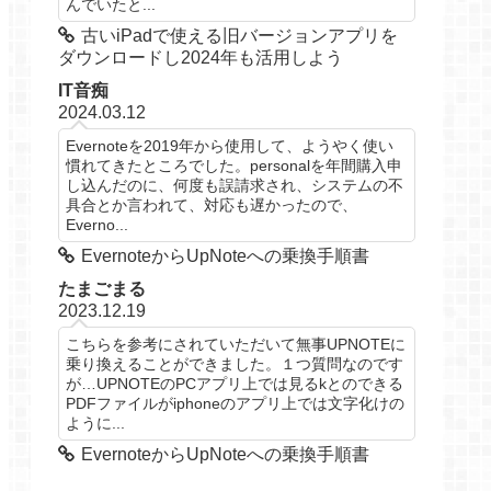
んでいたと...
古いiPadで使える旧バージョンアプリを
ダウンロードし2024年も活用しよう
IT音痴
2024.03.12
Evernoteを2019年から使用して、ようやく使い
慣れてきたところでした。personalを年間購入申
し込んだのに、何度も誤請求され、システムの不
具合とか言われて、対応も遅かったので、
Everno...
EvernoteからUpNoteへの乗換手順書
たまごまる
2023.12.19
こちらを参考にされていただいて無事UPNOTEに
乗り換えることができました。１つ質問なのです
が…UPNOTEのPCアプリ上では見るkとのできる
PDFファイルがiphoneのアプリ上では文字化けの
ように...
EvernoteからUpNoteへの乗換手順書