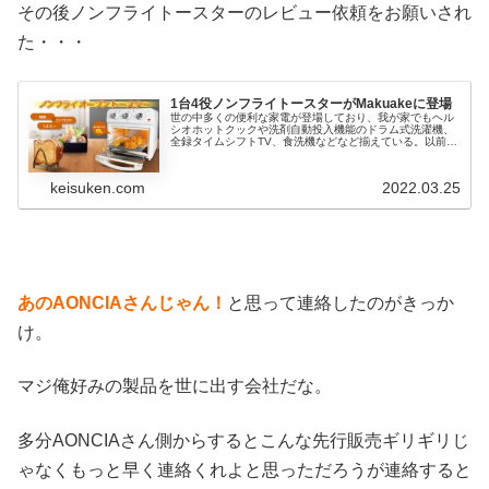
その後ノンフライトースターのレビュー依頼をお願いされ
た・・・
1台4役ノンフライトースターがMakuakeに登場
世の中多くの便利な家電が登場しており、我が家でもヘル
シオホットクックや洗剤自動投入機能のドラム式洗濯機、
全録タイムシフトTV、食洗機などなど揃えている。以前、
タンク容量12Lというむちゃくちゃ便利そうな加湿器
AONCIAを見つけてレビュー用...
keisuken.com
2022.03.25
あのAONCIAさんじゃん！
と思って連絡したのがきっか
け。
マジ俺好みの製品を世に出す会社だな。
多分AONCIAさん側からするとこんな先行販売ギリギリじ
ゃなくもっと早く連絡くれよと思っただろうが連絡すると