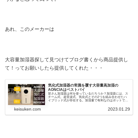
あれ、このメーカーは
大容量加湿器探して見つけてブログ書くから商品提供し
て！ってお願いしたら提供してくれた・・・
気化式加湿器の常識を覆す大容量高加湿の
AONCIAはベストバイ
皆さん加湿器は何を使っているだろうか？加湿器には、ス
チーム式、超音波式、気化式とその2つを組み合わせたハ
イブリッド式が存在する。加湿量で有利なのはポットでお
湯を沸騰させるのと同じ原理のスチーム式だが、電気料金
がむちゃくちゃ高い。普通に月の電...
keisuken.com
2023.01.29