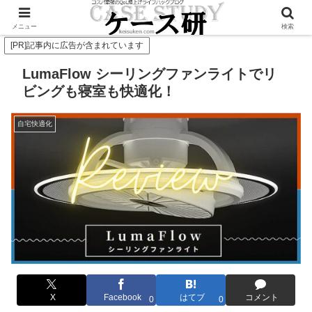
Twitterで毎日お得情報発信中！是非フォローお願いします
メニュー
検索
[PR]記事内に広告が含まれています
LumaFlow シーリングファンライトでリ
ビングも寝室も快適化！
自宅快適化
X
Facebook
はてブ
コメント
0
0