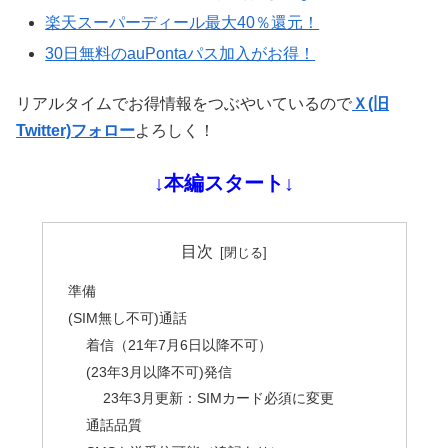
楽天スーパーディール最大40％還元！
30日無料のauPontaパス加入がお得！
リアルタイムでお得情報をつぶやいているので
Ｘ(旧
Twitter)フォロー
よろしく！
↓本編スタート↓
目次
準備
(SIM無し不可)通話
着信（21年7月6日以降不可）
(23年3月以降不可)発信
23年3月更新：SIMカード必須に変更
通話品質