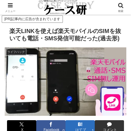
Twitterで毎日お得情報発信中！是非フォローお願いします
メニュー
検索
[PR]記事内に広告が含まれています
楽天LINKを使えば楽天モバイルのSIMを抜
いても電話・SMS発信可能だった(過去形)
ライフハック
X
Facebook
はてブ
コメント
0
1