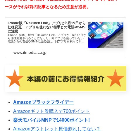
ースがそれ以前の記事となるため注意が必要。
iPhone版「Rakuten Link」アプリが6月15日から
仕様変更 アプリを使わない相手との電話やSMS
に注意
iPhone（iOS）版の「Rakuten Link」アプリが、6月15日か
ら仕様変更されることになった。同アプリを使っていない
電話からの着信やSMSの送受信に、同アプリを利用できな
くなる。海外で利用する場合の仕様にも変更がある。
www.itmedia.co.jp
Amazonブラックフライデー
Amazonギフト券購入で700ポイント
楽天モバイルMNPで14000ポイント!
Amazonアウトレット原価割れしてない？