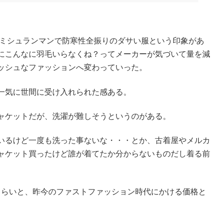
用ミシュランマンで防寒性全振りのダサい服という印象があ
にこんなに羽毛いらなくね？ってメーカーが気づいて量を減
ッシュなファッションへ変わっていった。
一気に世間に受け入れられた感ある。
ャケットだが、洗濯が難しそうというのがある。
いるけど一度も洗った事ないな・・・とか、古着屋やメルカ
ャケット買ったけど誰が着てたか分からないものだし着る前
円くらいと、昨今のファストファッション時代にかける価格と