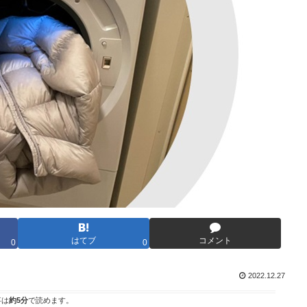
はてブ
コメント
0
0
2022.12.27
事は
約5分
で読めます。