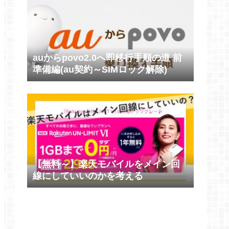
auからpovo2.0へ即移行手順の道 前
準備編(au契約～SIMロック解除)
【無料～】楽天モバイルをメイン回
線にしていいのかを考える