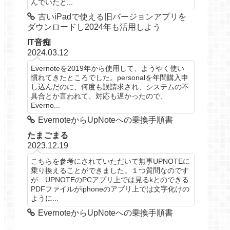
んでいたと...
古いiPadで使える旧バージョンアプリを
ダウンロードし2024年も活用しよう
IT音痴
2024.03.12
Evernoteを2019年から使用して、ようやく使い
慣れてきたところでした。personalを年間購入申
し込んだのに、何度も誤請求され、システムの不
具合とか言われて、対応も遅かったので、
Everno...
EvernoteからUpNoteへの乗換手順書
たまごまる
2023.12.19
こちらを参考にされていただいて無事UPNOTEに
乗り換えることができました。１つ質問なのです
が…UPNOTEのPCアプリ上では見るkとのできる
PDFファイルがiphoneのアプリ上では文字化けの
ように...
EvernoteからUpNoteへの乗換手順書