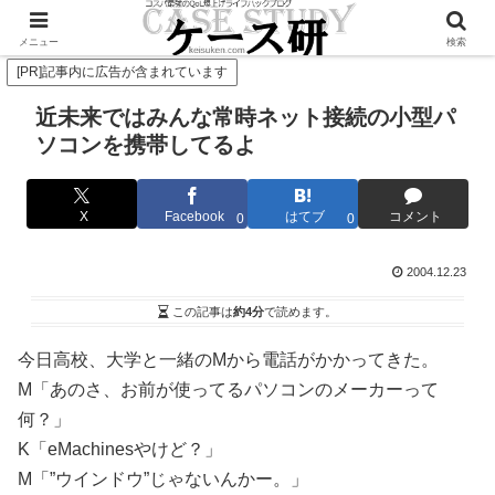
Twitterで毎日お得情報発信中！是非フォローお願いします
メニュー
検索
[PR]記事内に広告が含まれています
近未来ではみんな常時ネット接続の小型パ
ソコンを携帯してるよ
X
Facebook
はてブ
コメント
0
0
2004.12.23
この記事は
約4分
で読めます。
今日高校、大学と一緒のMから電話がかかってきた。
M「あのさ、お前が使ってるパソコンのメーカーって
何？」
K「eMachinesやけど？」
M「”ウインドウ”じゃないんかー。」