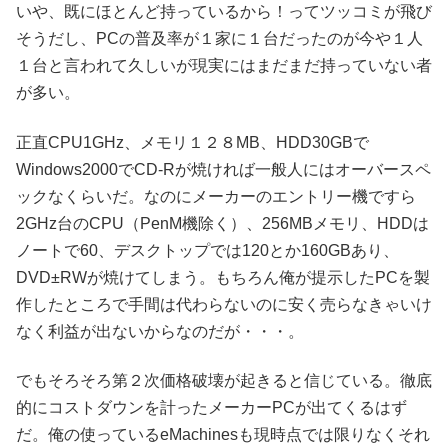
いや、既にほとんど持っているから！ってツッコミが飛び
そうだし、PCの普及率が１家に１台だったのが今や１人
１台と言われて久しいが現実にはまだまだ持っていない者
が多い。
正直CPU1GHz、メモリ１２８MB、HDD30GBで
Windows2000でCD-Rが焼ければ一般人にはオーバースペ
ックなくらいだ。なのにメーカーのエントリー機ですら
2GHz台のCPU（PenM機除く）、256MBメモリ、HDDは
ノートで60、デスクトップでは120とか160GBあり、
DVD±RWが焼けてしまう。もちろん俺が提示したPCを製
作したところで手間は代わらないのに安く売らなきゃいけ
なく利益が出ないからなのだが・・・。
でもそろそろ第２次価格破壊が起きると信じている。徹底
的にコストダウンを計ったメーカーPCが出てくるはず
だ。俺の使っているeMachinesも現時点では限りなくそれ