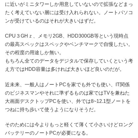
に近いがミニタワーしか用意していないので拡張などまっ
たく考えていない層には受け入れられない。ノートパソコ
ンが受けているのはそれが大きいはずだ。
CPU３GHｚ、メモリ2GB、HDD300GB等という現時点
の最高スペックはスペックやベンチマークで自慢したい。
その程度の用途しか無い。
もちろん全てのデータをデジタルで保存していくという考
え方ではHDD容量は多ければ大きいほど良いのだが。
近未来、一般人はノートPCを家でも外でも使い、IT関係
のビジネスマンやそれに準ずるものは家ではTVを兼ねた
大画面デスクトップPCを使い、外では8~12.1型ノートを
つねに持ち歩いて使うようになりそうだ。
そのためには今よりもっと軽くて薄くて小さいけどロング
バッテリーのノートPCが必要になる。