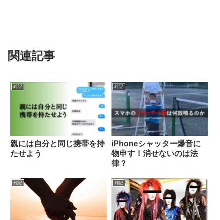
関連記事
雑記
雑記
親には自分と同じ携帯を持
iPhoneシャッター爆音に
たせよう
物申す！消せないのは法
律？
雑記
雑記