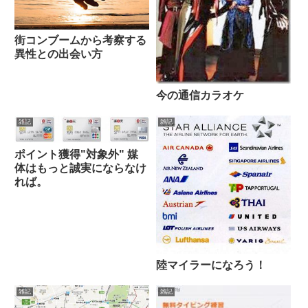
街コンブームから考察する
異性との出会い方
今の通信カラオケ
雑記
雑記
ポイント獲得"対象外" 媒
体はもっと誠実にならなけ
れば。
陸マイラーになろう！
雑記
雑記