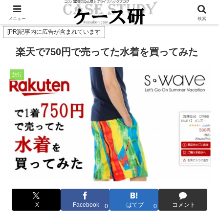
Twitterで毎日お得情報発信中！是非フォローお願いします
メニュー
検索
[PR]記事内に広告が含まれています
楽天で750円で売ってた水着を買ってみた
旅行
X
Facebook
はてブ
コメント
0
0