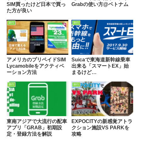
SIM買ったけど日本で買っ
Grabの使い方@ベトナム
た方が良い
旅行
旅行
アメリカのプリペイドSIM
Suicaで東海道新幹線乗車
Lycamobileをアクティベ
出来る「スマートEX」始
ーション方法
まるけど…
旅行
旅行
東南アジアで大流行の配車
EXPOCITYの新感覚アトラ
アプリ「GRAB」初期設
クション施設VS PARKを
定・登録方法を解説
攻略