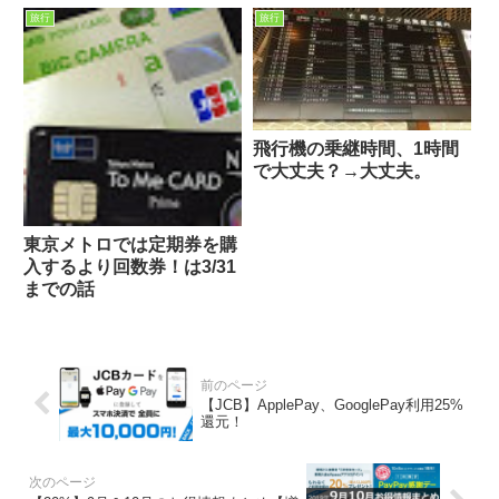
旅行
旅行
飛行機の乗継時間、1時間
で大丈夫？→大丈夫。
東京メトロでは定期券を購
入するより回数券！は3/31
までの話
【JCB】ApplePay、GooglePay利用25%
還元！