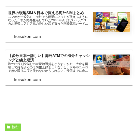
世界の現地SIM＆日本で買える海外SIMまとめ
スマホが一般化し、海外でも簡単にネットが使えるように
なった。私が海外生活していた2005年頃は低スペックロー
カル携帯にアジア系の怪しい店で買った国際電話カード使
って日本に電話していたがそんな時代もスマートフォンの
登場で終焉を迎える。2011...
keisuken.com
【多分日本一詳しい】海外ATMでの海外キャッシ
ングと繰上返済
海外に行く際悩むのが現地通貨をどうするかだ。大金を両
替して持ち歩くのは防犯上好ましくないし、ドルやユーロ
で無い限り二度と使わないかもしれない。帰国までに余っ
たら無理やり使い切るか往復の手数料払って日本円に戻す
しかない。また、最近人気の観光地...
keisuken.com
旅行