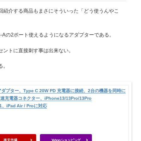
回紹介する商品もまさにそういった「どう使うんやこ
SB-Aの2ポート使えるようになるアダプターである。
セントに直接刺す事は出来ない。
る。
アダプター、Type C 20W PD 充電器に接続、2台の機器を同時に
速充電器コネクター、iPhone13/13Pro/13Pro
/11、iPad Air / Proに対応
楽天市場
Yahooショッピング