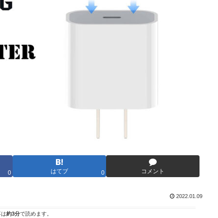
はてブ
コメント
0
0
2022.01.09
事は
約3分
で読めます。