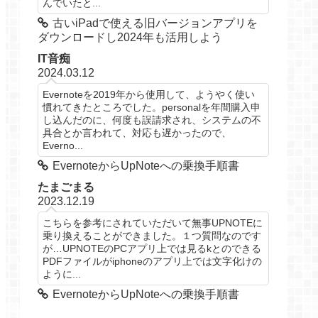
んでいたと...
古いiPadで使える旧バージョンアプリを
ダウンロードし2024年も活用しよう
IT音痴
2024.03.12
Evernoteを2019年から使用して、ようやく使い
慣れてきたところでした。personalを年間購入申
し込んだのに、何度も誤請求され、システムの不
具合とか言われて、対応も遅かったので、
Everno...
EvernoteからUpNoteへの乗換手順書
たまごまる
2023.12.19
こちらを参考にされていただいて無事UPNOTEに
乗り換えることができました。１つ質問なのです
が…UPNOTEのPCアプリ上では見るkとのできる
PDFファイルがiphoneのアプリ上では文字化けの
ように...
EvernoteからUpNoteへの乗換手順書